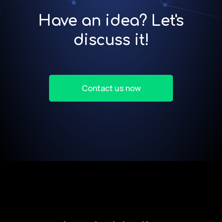
Have an idea? Let's
discuss it!
Contact us now